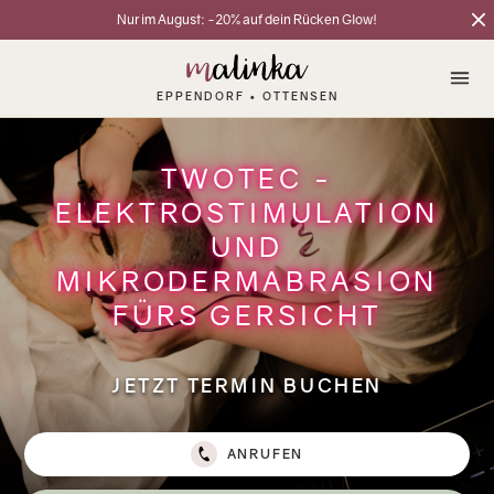
Nur im August: -20% auf dein Rücken Glow!
EPPENDORF • OTTENSEN
TWOTEC -
ELEKTROSTIMULATION
UND
MIKRODERMABRASION
FÜRS GERSICHT
JETZT TERMIN BUCHEN
ANRUFEN