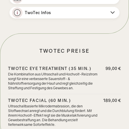
TwoTec Infos
TWOTEC PREISE
TWOTEC EYE TREATMENT (35 MIN.)
99,00 €
Die Kombination aus Ultraschall und Hochvolt-Reizstrom
sorgt für eine verbesserte Sauerstoff- &
Nährstoffversorgung der Haut und regt gleichzeitig die
Straffung und Festigung des Gewebes an.
TWOTEC FACIAL (60 MIN.)
189,00 €
Ultraschallbasierte Mikrodermabrasion, die den
Stoffwechsel anregt und die Durchblutung fördert. Mit
ihrem Hochvolt-Effekt regt sie die Muskelaktivierung und
Gewebestraffung an. Die Behandlung erzielt
tiefenwirksame Soforteffekte.