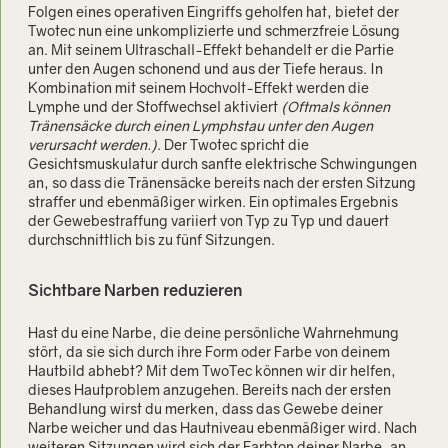
Folgen eines operativen Eingriffs geholfen hat, bietet der
Twotec nun eine unkomplizierte und schmerzfreie Lösung
an. Mit seinem Ultraschall-Effekt behandelt er die Partie
unter den Augen schonend und aus der Tiefe heraus. In
Kombination mit seinem Hochvolt-Effekt werden die
Lymphe und der Stoffwechsel aktiviert
(Oftmals können
Tränensäcke durch einen Lymphstau unter den Augen
verursacht werden.)
. Der Twotec spricht die
Gesichtsmuskulatur durch sanfte elektrische Schwingungen
an, so dass die Tränensäcke bereits nach der ersten Sitzung
straffer und ebenmäßiger wirken. Ein optimales Ergebnis
der Gewebestraffung variiert von Typ zu Typ und dauert
durchschnittlich bis zu fünf Sitzungen.
Sichtbare Narben reduzieren
Hast du eine Narbe, die deine persönliche Wahrnehmung
stört, da sie sich durch ihre Form oder Farbe von deinem
Hautbild abhebt? Mit dem TwoTec können wir dir helfen,
dieses Hautproblem anzugehen. Bereits nach der ersten
Behandlung wirst du merken, dass das Gewebe deiner
Narbe weicher und das Hautniveau ebenmäßiger wird. Nach
weiteren Sitzungen wird sich der Farbton deiner Narbe, an