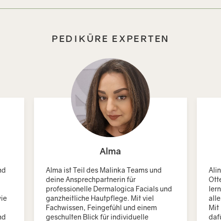
PEDIKÜRE EXPERTEN
Alma
nd
Alma ist Teil des Malinka Teams und
Ali
deine Ansprechpartnerin für
Ott
professionelle Dermalogica Facials und
ler
wie
ganzheitliche Hautpflege. Mit viel
all
Fachwissen, Feingefühl und einem
Mit 
nd
geschulten Blick für individuelle
daf