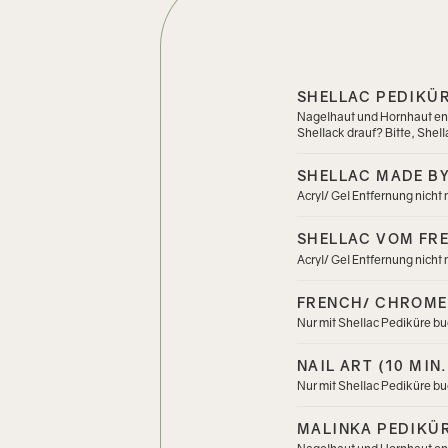
SHELLAC PEDIKÜR
Nagelhaut und Hornhaut ent
Shellack drauf? Bitte, Shel
SHELLAC MADE BY
Acryl/ Gel Entfernung nicht
SHELLAC VOM FRE
Acryl/ Gel Entfernung nicht
FRENCH/ CHROME 
Nur mit Shellac Pediküre b
NAIL ART (10 MIN.
Nur mit Shellac Pediküre b
MALINKA PEDIKÜR