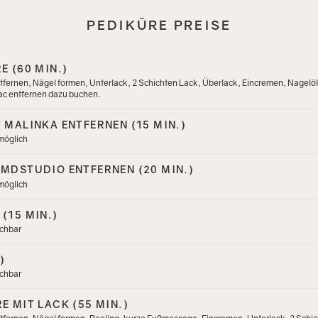
PEDIKÜRE PREISE
E (60 MIN.)
fernen, Nägel formen, Unterlack, 2 Schichten Lack, Überlack, Eincremen, Nagelöl
lac entfernen dazu buchen.
 MALINKA ENTFERNEN (15 MIN.)
 möglich
MDSTUDIO ENTFERNEN (20 MIN.)
 möglich
(15 MIN.)
uchbar
)
uchbar
E MIT LACK (55 MIN.)