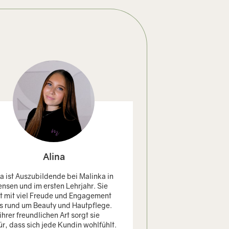
Alina
Yase
na ist Auszubildende bei Malinka in
Yasemin ist unsere A
ensen und im ersten Lehrjahr. Sie
ersten Lehrjahr und be
nt mit viel Freude und Engagement
jetzt mit viel Talent, 
es rund um Beauty und Hautpflege.
wunderschöne Manikür
ihrer freundlichen Art sorgt sie
ihrer liebevollen und h
ür, dass sich jede Kundin wohlfühlt.
bereichert sie unser 