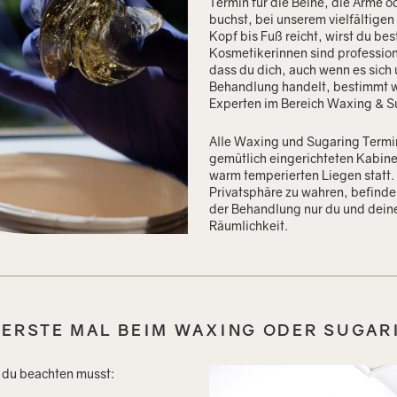
Termin für die Beine, die Arme o
buchst, bei unserem vielfältige
Kopf bis Fuß reicht, wirst du be
Kosmetikerinnen sind professione
dass du dich, auch wenn es sich 
Behandlung handelt, bestimmt wo
Experten im Bereich Waxing & S
Alle Waxing und Sugaring Termin
gemütlich eingerichteten Kabin
warm temperierten Liegen statt
Privatsphäre zu wahren, befinde
der Behandlung nur du und deine
Räumlichkeit.
 ERSTE MAL BEIM WAXING ODER SUGAR
s du beachten musst: