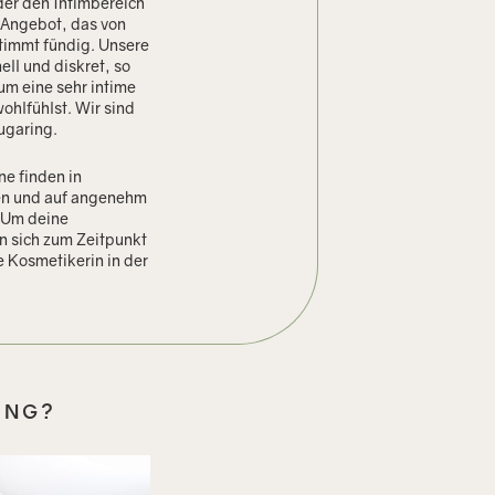
der den Intimbereich
n Angebot, das von
stimmt fündig. Unsere
ll und diskret, so
um eine sehr intime
hlfühlst. Wir sind
ugaring.
e finden in
en und auf angenehm
. Um deine
n sich zum Zeitpunkt
 Kosmetikerin in der
ING?