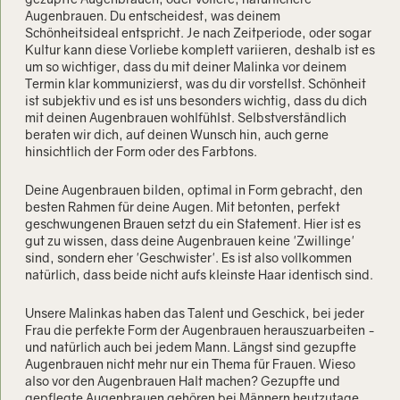
Augenbrauen. Du entscheidest, was deinem
Schönheitsideal entspricht. Je nach Zeitperiode, oder sogar
Kultur kann diese Vorliebe komplett variieren, deshalb ist es
um so wichtiger, dass du mit deiner Malinka vor deinem
Termin klar kommunizierst, was du dir vorstellst. Schönheit
ist subjektiv und es ist uns besonders wichtig, dass du dich
mit deinen Augenbrauen wohlfühlst. Selbstverständlich
beraten wir dich, auf deinen Wunsch hin, auch gerne
hinsichtlich der Form oder des Farbtons.
Deine Augenbrauen bilden, optimal in Form gebracht, den
besten Rahmen für deine Augen. Mit betonten, perfekt
geschwungenen Brauen setzt du ein Statement. Hier ist es
gut zu wissen, dass deine Augenbrauen keine 'Zwillinge'
sind, sondern eher 'Geschwister'. Es ist also vollkommen
natürlich, dass beide nicht aufs kleinste Haar identisch sind.
Unsere Malinkas haben das Talent und Geschick, bei jeder
Frau die perfekte Form der Augenbrauen herauszuarbeiten -
und natürlich auch bei jedem Mann. Längst sind gezupfte
Augenbrauen nicht mehr nur ein Thema für Frauen. Wieso
also vor den Augenbrauen Halt machen? Gezupfte und
gepflegte Augenbrauen gehören bei Männern heutzutage