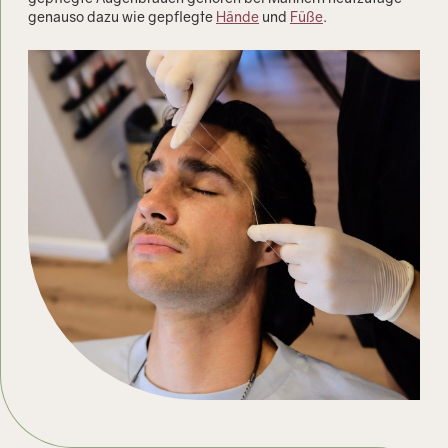
genauso dazu wie gepflegte
Hände
und
Füße
.