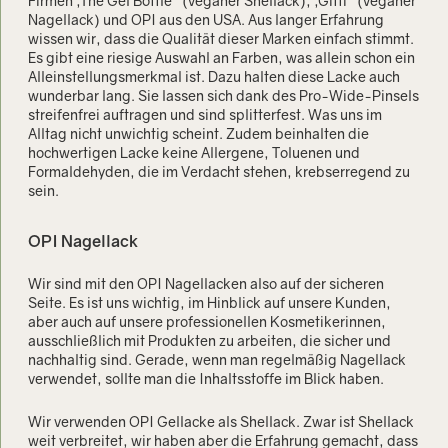
Firmen „The Gel Bottle“ (veganer Shellack), „Gitti“ (veganer
Nagellack) und OPI aus den USA. Aus langer Erfahrung
wissen wir, dass die Qualität dieser Marken einfach stimmt.
Es gibt eine riesige Auswahl an Farben, was allein schon ein
Alleinstellungsmerkmal ist. Dazu halten diese Lacke auch
wunderbar lang. Sie lassen sich dank des Pro-Wide-Pinsels
streifenfrei auftragen und sind splitterfest. Was uns im
Alltag nicht unwichtig scheint. Zudem beinhalten die
hochwertigen Lacke keine Allergene, Toluenen und
Formaldehyden, die im Verdacht stehen, krebserregend zu
sein.
OPI Nagellack
Wir sind mit den OPI Nagellacken also auf der sicheren
Seite. Es ist uns wichtig, im Hinblick auf unsere Kunden,
aber auch auf unsere professionellen Kosmetikerinnen,
ausschließlich mit Produkten zu arbeiten, die sicher und
nachhaltig sind. Gerade, wenn man regelmäßig Nagellack
verwendet, sollte man die Inhaltsstoffe im Blick haben.
Wir verwenden OPI Gellacke als Shellack. Zwar ist Shellack
weit verbreitet, wir haben aber die Erfahrung gemacht, dass